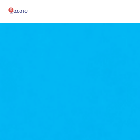
0
0.00
₪